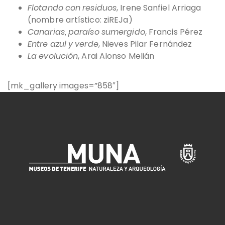
Flotando con residuos
, Irene Sanfiel Arriaga
(nombre artístico: ziREJa)
Canarias, paraíso sumergido
, Francis Pérez
Entre azul y verde
, Nieves Pilar Fernández
La evolución
, Arai Alonso Melián
[mk_gallery images=”858″]