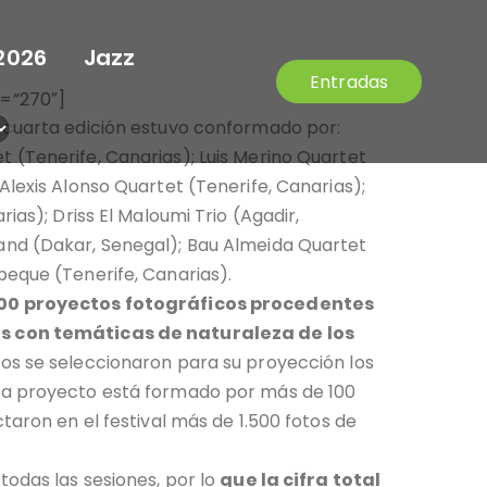
2026
Jazz
Entradas
=”270″]
 cuarta edición estuvo conformado por:
 (Tenerife, Canarias); Luis Merino Quartet
Alexis Alonso Quartet (Tenerife, Canarias);
rias); Driss El Maloumi Trio (Agadir,
and (Dakar, Senegal); Bau Almeida Quartet
beque (Tenerife, Canarias).
00 proyectos fotográficos procedentes
s con temáticas de naturaleza de los
llos se seleccionaron para su proyección los
da proyecto está formado por más de 100
ctaron en el festival más de 1.500 fotos de
todas las sesiones, por lo
que la cifra total