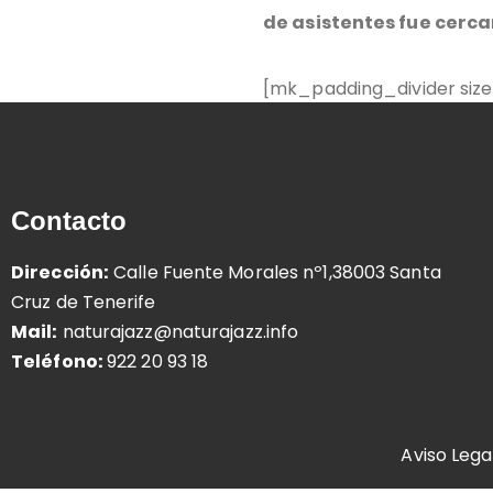
de asistentes fue cerca
[mk_padding_divider size
Contacto
Dirección:
Calle Fuente Morales nº1,38003 Santa
Cruz de Tenerife
Mail:
naturajazz@naturajazz.info
Teléfono:
922 20 93 18
Aviso Lega