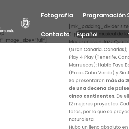
Fotografía
Programación 
[mk_padding_divider size
wp-
Contacto
El programa musical de la
” image_size=”full”]
Macaronesian Jazz Quartet
(Gran Canaria, Canarias); 
Play 4 Play (Tenerife, Cana
Marruecos); Habib Faye B
(Praia, Cabo Verde) y Sim
Se presentaron
más de 2
de una decena de paíse
cinco continentes
. De e
12 mejores proyectos. Ca
fotos, por lo que se proye
naturaleza.
Hubo un lleno absoluto en 