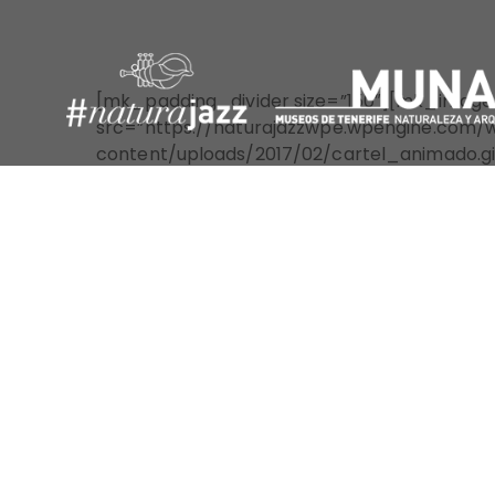
[mk_padding_divider size=”150″][mk_image
src=”https://naturajazzwpe.wpengine.com/
content/uploads/2017/02/cartel_animado.gif