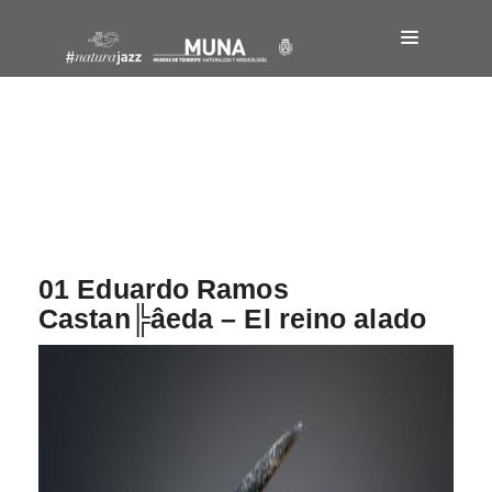
Navegación
de
entradas
01 Eduardo Ramos
Castan╠âeda – El reino alado