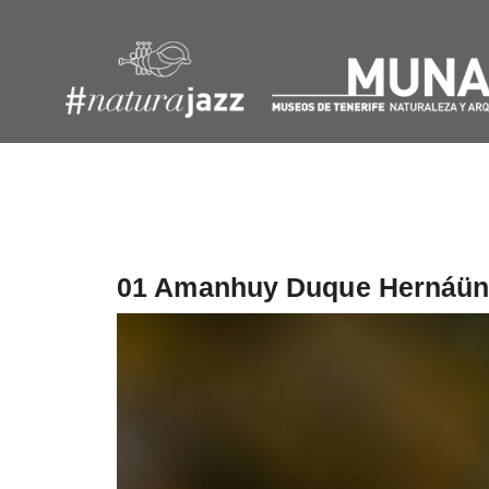
Navegación
de
entradas
01 Amanhuy Duque Hernáünd