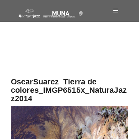
Navegación
de
entradas
OscarSuarez_Tierra de
colores_IMGP6515x_NaturaJaz
z2014