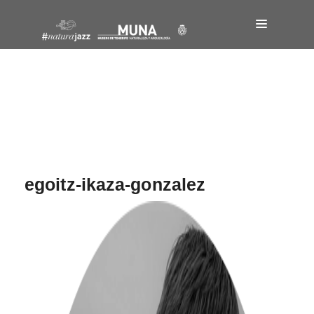
Navegación
de
entradas
egoitz-ikaza-gonzalez