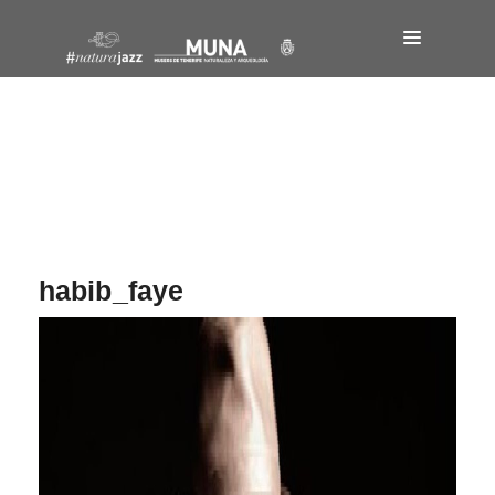
Navegación
de
entradas
habib_faye