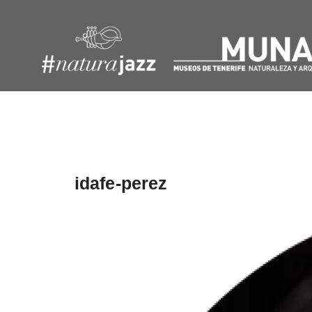
Navegación
de
entradas
idafe-perez