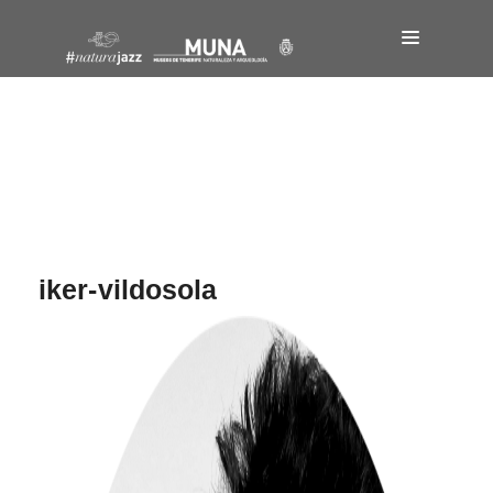
Navegación
de
entradas
iker-vildosola