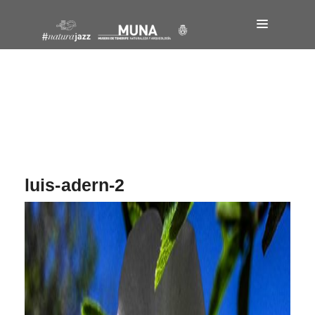
Navegación
de
entradas
luis-adern-2