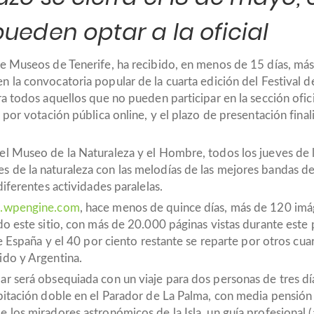
pueden optar a la oficial
de Museos de Tenerife, ha recibido, en menos de 15 días, má
en la convocatoria popular de la cuarta edición del Festival d
ra todos aquellos que no pueden participar en la sección ofi
por votación pública online, y el plazo de presentación final
l Museo de la Naturaleza y el Hombre, todos los jueves de l
de la naturaleza con las melodías de las mejores bandas de 
iferentes actividades paralelas.
e.wpengine.com
, hace menos de quince días, más de 120 imág
do este sitio, con más de 20.000 páginas vistas durante este 
de España y el 40 por ciento restante se reparte por otros cua
ido y Argentina.
ar será obsequiada con un viaje para dos personas de tres d
itación doble en el Parador de La Palma, con media pensión y
los miradores astronómicos de la Isla, un guía profesional (a