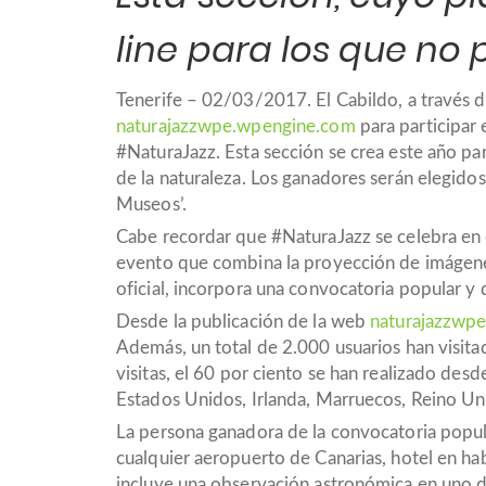
line para los que no 
Tenerife – 02/03/2017. El Cabildo, a través 
naturajazzwpe.wpengine.com
para participar 
#NaturaJazz. Esta sección se crea este año pa
de la naturaleza. Los ganadores serán elegidos 
Museos’.
Cabe recordar que #NaturaJazz se celebra en e
evento que combina la proyección de imágenes 
oficial, incorpora una convocatoria popular y d
Desde la publicación de la web
naturajazzwp
Además, un total de 2.000 usuarios han visita
visitas, el 60 por ciento se han realizado des
Estados Unidos, Irlanda, Marruecos, Reino Un
La persona ganadora de la convocatoria popul
cualquier aeropuerto de Canarias, hotel en hab
incluye una observación astronómica en uno de 