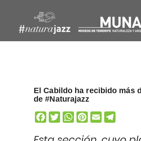
Navegación
de
entradas
El Cabildo ha recibido más 
de #Naturajazz
Facebook
Twitter
WhatsApp
Pinterest
Email
Telegram
Esta sección, cuyo pl