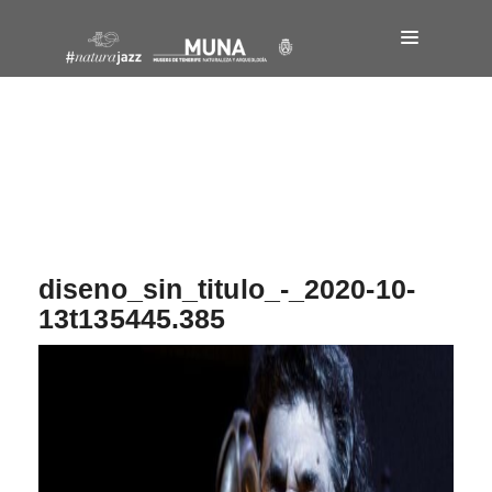
Navegación
de
entradas
diseno_sin_titulo_-_2020-10-
13t135445.385