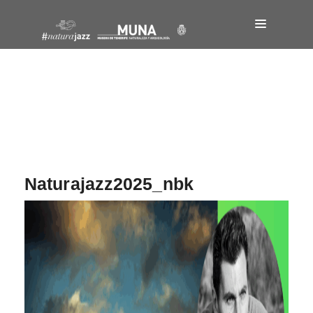
Navegación
de
entradas
Naturajazz2025_nbk