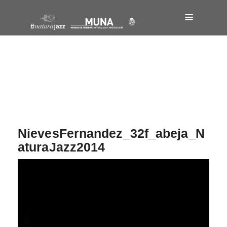
Navegación
de
entradas
NievesFernandez_32f_abeja_N
aturaJazz2014