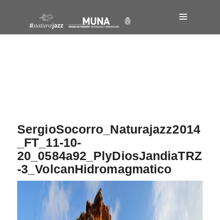
Navegación
de
entradas
SergioSocorro_Naturajazz2014
_FT_11-10-
20_0584a92_PlyDiosJandiaTRZ
-3_VolcanHidromagmatico